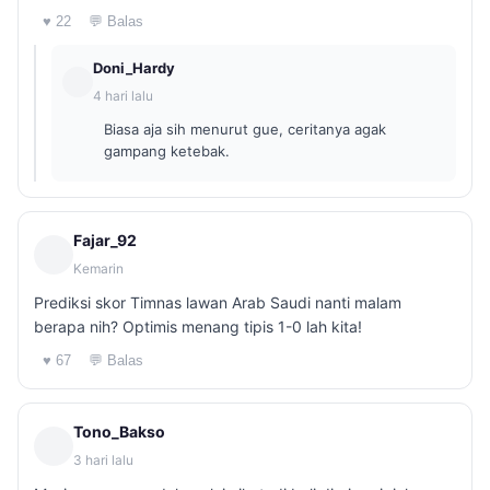
♥ 22
💬 Balas
Doni_Hardy
4 hari lalu
Biasa aja sih menurut gue, ceritanya agak
gampang ketebak.
Fajar_92
Kemarin
Prediksi skor Timnas lawan Arab Saudi nanti malam
berapa nih? Optimis menang tipis 1-0 lah kita!
♥ 67
💬 Balas
Tono_Bakso
3 hari lalu