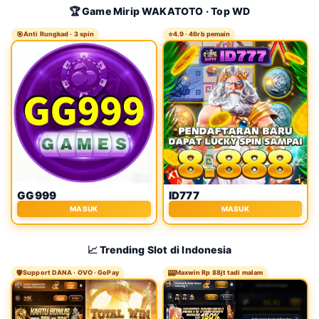
🏆 Game Mirip WAKATOTO · Top WD
🎯
Anti Rungkad · 3 spin
⭐
4.9 · 46rb pemain
GG999
ID777
MASUK
MASUK
📈 Trending Slot di Indonesia
🛡️
Support DANA · OVO · GoPay
🎰
Maxwin Rp 88jt tadi malam