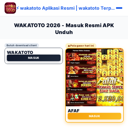
⚡ wakatoto Aplikasi Resmi | wakatoto Terpopuler Terpercaya
WAKATOTO 2026 - Masuk Resmi APK
Unduh
Butuh download client
🔥
Pola gacor hari ini
WAKATOTO
MASUK
AFAF
MASUK