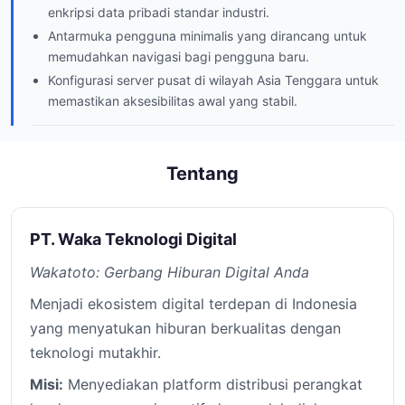
enkripsi data pribadi standar industri.
Antarmuka pengguna minimalis yang dirancang untuk
memudahkan navigasi bagi pengguna baru.
Konfigurasi server pusat di wilayah Asia Tenggara untuk
memastikan aksesibilitas awal yang stabil.
Tentang
PT. Waka Teknologi Digital
Wakatoto: Gerbang Hiburan Digital Anda
Menjadi ekosistem digital terdepan di Indonesia
yang menyatukan hiburan berkualitas dengan
teknologi mutakhir.
Misi:
Menyediakan platform distribusi perangkat