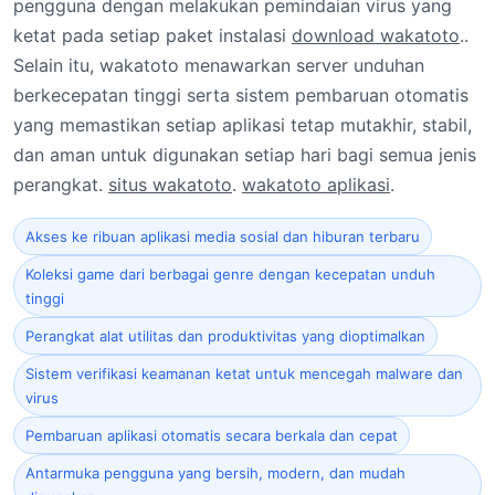
pengguna dengan melakukan pemindaian virus yang
ketat pada setiap paket instalasi
download wakatoto
..
Selain itu, wakatoto menawarkan server unduhan
berkecepatan tinggi serta sistem pembaruan otomatis
yang memastikan setiap aplikasi tetap mutakhir, stabil,
dan aman untuk digunakan setiap hari bagi semua jenis
perangkat.
situs wakatoto
.
wakatoto aplikasi
.
Akses ke ribuan aplikasi media sosial dan hiburan terbaru
Koleksi game dari berbagai genre dengan kecepatan unduh
tinggi
Perangkat alat utilitas dan produktivitas yang dioptimalkan
Sistem verifikasi keamanan ketat untuk mencegah malware dan
virus
Pembaruan aplikasi otomatis secara berkala dan cepat
Antarmuka pengguna yang bersih, modern, dan mudah