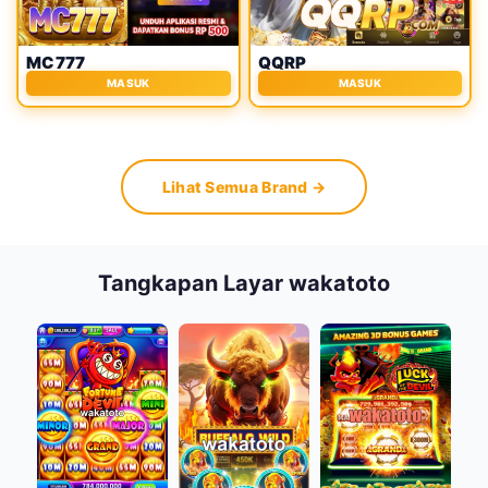
MC777
QQRP
MASUK
MASUK
Lihat Semua Brand →
Tangkapan Layar wakatoto