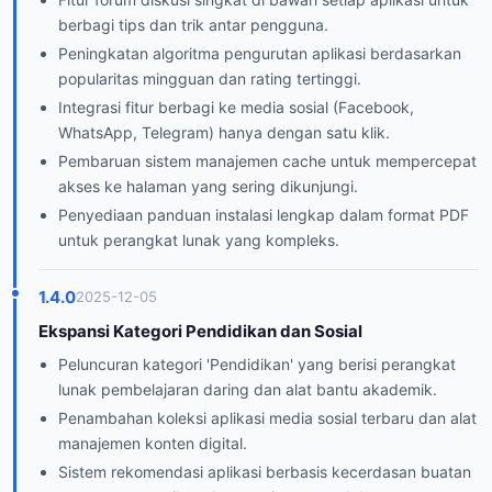
berbagi tips dan trik antar pengguna.
Peningkatan algoritma pengurutan aplikasi berdasarkan
popularitas mingguan dan rating tertinggi.
Integrasi fitur berbagi ke media sosial (Facebook,
WhatsApp, Telegram) hanya dengan satu klik.
Pembaruan sistem manajemen cache untuk mempercepat
akses ke halaman yang sering dikunjungi.
Penyediaan panduan instalasi lengkap dalam format PDF
untuk perangkat lunak yang kompleks.
1.4.0
2025-12-05
Ekspansi Kategori Pendidikan dan Sosial
Peluncuran kategori 'Pendidikan' yang berisi perangkat
lunak pembelajaran daring dan alat bantu akademik.
Penambahan koleksi aplikasi media sosial terbaru dan alat
manajemen konten digital.
Sistem rekomendasi aplikasi berbasis kecerdasan buatan