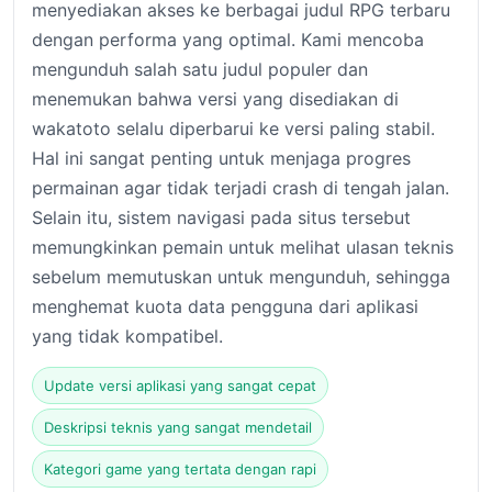
menyediakan akses ke berbagai judul RPG terbaru
dengan performa yang optimal. Kami mencoba
mengunduh salah satu judul populer dan
menemukan bahwa versi yang disediakan di
wakatoto selalu diperbarui ke versi paling stabil.
Hal ini sangat penting untuk menjaga progres
permainan agar tidak terjadi crash di tengah jalan.
Selain itu, sistem navigasi pada situs tersebut
memungkinkan pemain untuk melihat ulasan teknis
sebelum memutuskan untuk mengunduh, sehingga
menghemat kuota data pengguna dari aplikasi
yang tidak kompatibel.
Update versi aplikasi yang sangat cepat
Deskripsi teknis yang sangat mendetail
Kategori game yang tertata dengan rapi