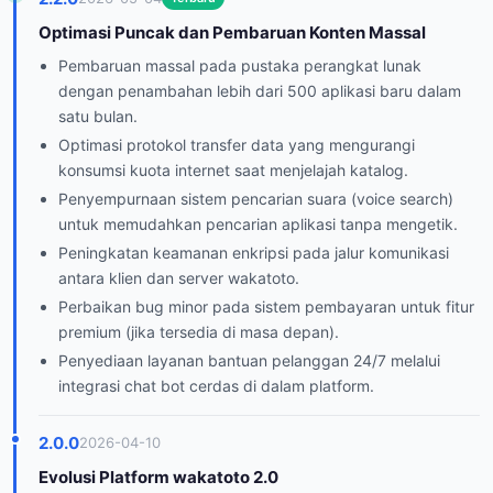
Optimasi Puncak dan Pembaruan Konten Massal
Pembaruan massal pada pustaka perangkat lunak
dengan penambahan lebih dari 500 aplikasi baru dalam
satu bulan.
Optimasi protokol transfer data yang mengurangi
konsumsi kuota internet saat menjelajah katalog.
Penyempurnaan sistem pencarian suara (voice search)
untuk memudahkan pencarian aplikasi tanpa mengetik.
Peningkatan keamanan enkripsi pada jalur komunikasi
antara klien dan server wakatoto.
Perbaikan bug minor pada sistem pembayaran untuk fitur
premium (jika tersedia di masa depan).
Penyediaan layanan bantuan pelanggan 24/7 melalui
integrasi chat bot cerdas di dalam platform.
2.0.0
2026-04-10
Evolusi Platform wakatoto 2.0