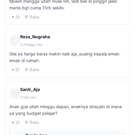
Musim mangga udah mulai nih, tadi beli di pinggir jalan
manis bgt cuma 15rb sekilo.
♥ 26
💬 Balas
Reza_Nugraha
2 minggu lalu
Gila ya harga beras makin naik aja, pusing kepala emak-
emak di rumah.
♥ 92
💬 Balas
Santi_Aja
2 hari lalu
Anak gue ultah minggu depan, enaknya dirayain di mana
ya yang budget pelajar?
♥ 16
💬 Balas